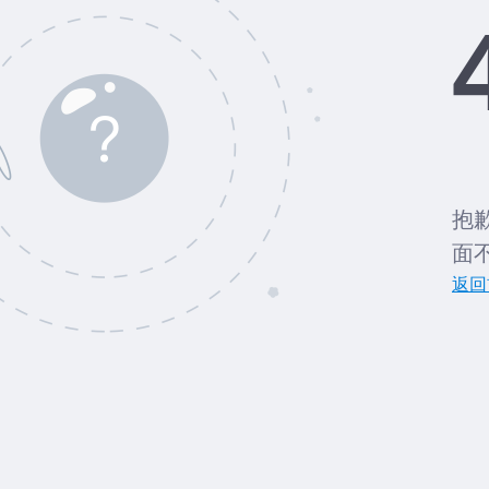
抱
面
返回