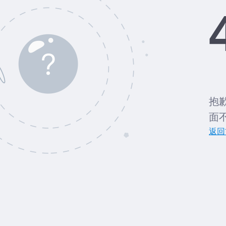
抱
面
返回