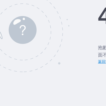
抱
面
返回