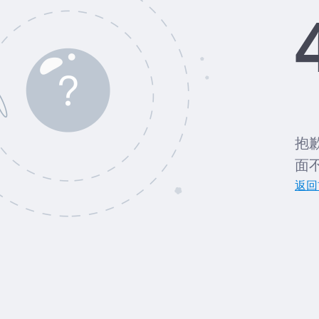
抱
面
返回