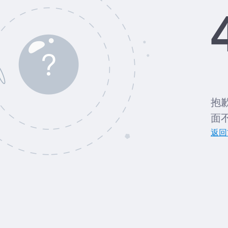
抱
面
返回