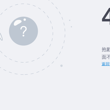
抱
面
返回