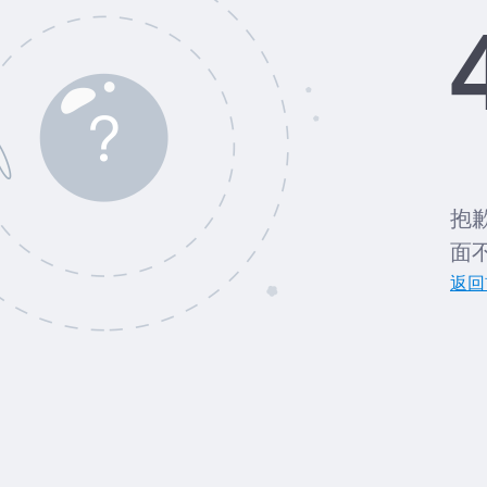
抱
面
返回