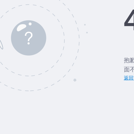
抱
面
返回