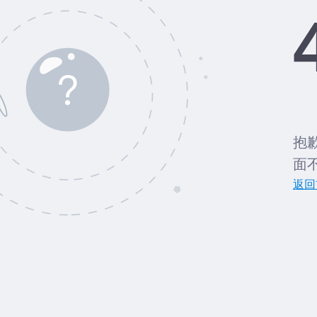
抱
面
返回