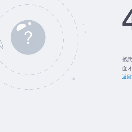
抱
面
返回