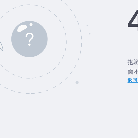
抱
面
返回