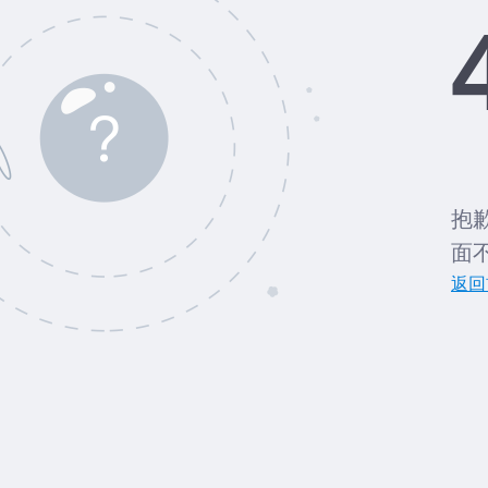
抱
面
返回