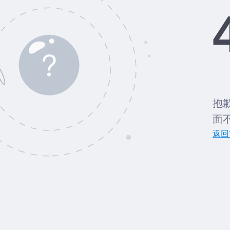
抱
面
返回