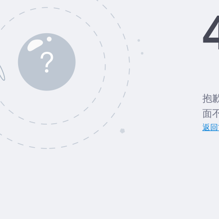
抱
面
返回