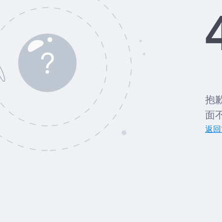
抱
面
返回