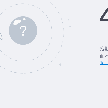
抱
面
返回