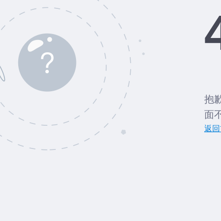
抱
面
返回