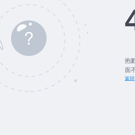
抱
面
返回