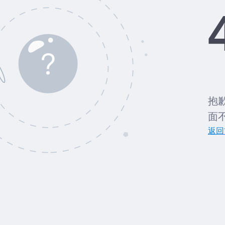
抱
面
返回