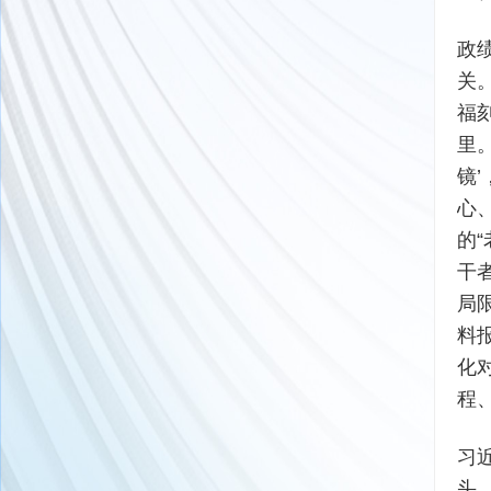
政
关
福
里
镜
心
的
干
局
料
化
程
习
头