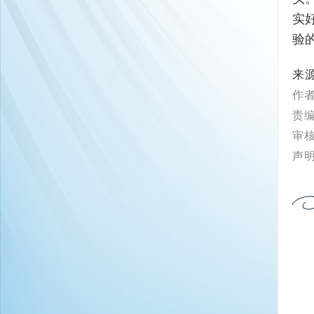
实
验
来
作
责
审
声