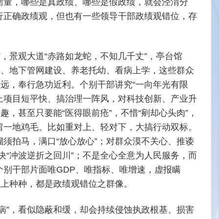
衡量，哪些是真政绩、哪些是假政绩，就会泾渭分
行正确政绩观，但也有一些领导干部政绩观错位，存
，景观大道“赤路如龙蛇，不知几千丈”，亭台馆
造、地下管网建设、养老托幼、看病上学，这些群众
长远，奉行急功近利。个别干部讲究“一向年光有限
此上项目短平快、搞治理一阵风，对科技创新、产业升
趣，甚至只要能“医得眼前疮”，不惜“剜却心头肉”，
留一地鸡毛。比如重对上、轻对下，大搞行动双标。
须拍马，满口“放心放心”；对群众漠不关心、推诿
解决“冲波逆折之回川”；不是全心全意为人民服务，而
别干部片面唯GDP、唯指标、唯增速，虚报瞒
以上种种，都是政绩观错位之群像。
病”，看似隐蔽和缓，却会持续侵蚀执政根基、损害