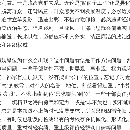
众利益。一是疏离党群关系。无论是搞“面子工程”还是异化
。脱离群众，违背民意，群众感受不到发展温度，必然透
。追求立竿见影、迅速出彩，不惜寅吃卯粮，必然违背经
污染政治生态。追名逐利一旦成风，干部心思就会偏离实
益输送，长此以往，必然破坏求真务实、清正廉洁的政治
象和组织权威。
绩观错位为什么会出现？这个问题看似是工作方法问题，
担当问题。一些干部党性不强，世界观、事业观、权力观
些干部宗旨意识缺失，没有摆正“公仆”的位置，忘记了习
官气”的教导，对个人的名誉、地位、利益看得过重，“小算
表“亮眼”、不求业绩“到位”只求镜头“到位”。一些干部责
之山、填精卫之海的勇气和定力；或是“非不为也，实不能
，总之是本领跟不上新时代发展要求，所以只能因循守旧
位，有时候也能反向检测出有的考核存在机械化、形式化、一
轻质量、重材料轻实绩、重上级评价轻群众口碑等问题。