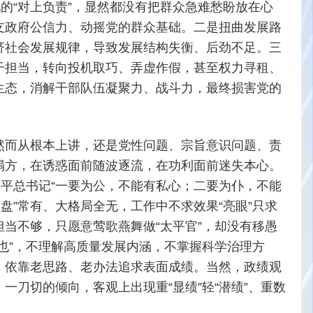
的“对上负责”，显然都没有把群众急难愁盼放在心
支政府公信力、动摇党的群众基础。二是扭曲发展路
济社会发展规律，导致发展结构失衡、后劲不足。三
干担当，转向投机取巧、弄虚作假，甚至权力寻租、
生态，消解干部队伍凝聚力、战斗力，最终损害党的
然而从根本上讲，还是党性问题、宗旨意识问题、责
塌方，在诱惑面前随波逐流，在功利面前迷失本心。
近平总书记“一要为公，不能有私心；二要为仆，不能
盘”常有、大格局全无，工作中不求效果“亮眼”只求
任担当不够，只愿意莺歌燕舞做“太平官”，却没有移愚
也”，不理解高质量发展内涵，不掌握科学治理方
，依靠老思路、老办法追求表面成绩。当然，政绩观
刀切的倾向，客观上出现重“显绩”轻“潜绩”、重数