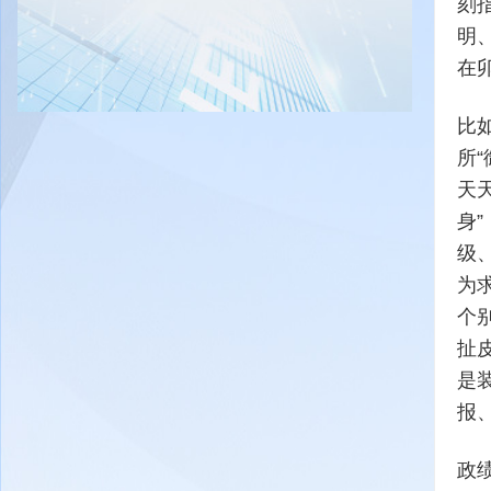
刻
明
在
比
所
天
身
级
为
个
扯
是
报
政