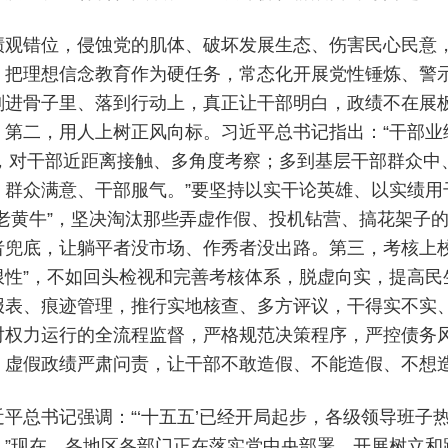
绩观错位，侵蚀党的肌体、破坏发展生态、伤害民心民意
。把理想信念教育作为硬任务，常态化开展党性锤炼、警
刻进骨子里、落到行动上，真正让干部明白，政绩不在展
。第二，用人上树正风向标。习近平总书记指出：“干部业绩
’，对干部近距离接触、多角度考察；多到基层干部群众中
、群众满意、干部服气。”要坚持以实干论英雄、以实绩
“老黄牛”，坚决淘汰那些弄虚作假、投机钻营、搞花架子的
者兜底，让躺平者没市场、作秀者没出路。第三，考核上校
限性”，不如回头检视和完善考核体系，脱虚向实，提高民
报表、痕迹管理，推行实地核查、多方评议，干得实不实
对权力运行的全流程监督，严格规范决策程序，严控债务
、虚假政绩严肃问责，让干部不敢造假、不能造假、不想
近平总书记强调：“‘十五五’已经开局起步，各级领导班
。”现在，各地区各部门正在落实党中央部署，开展树立