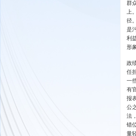
群
上
径
是
利
形
政
任
一
有
报
公
法
错
量