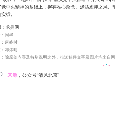
好党中央精神的基础上，摒弃私心杂念、涤荡虚浮之风、
的实绩。
源：求是网
者：闻华
编：唐盛时
核：邓炜
晴
明
：
除原创内容及特别说明之外，推送稿件文字及图片均来自
来源
，公众号“清风北京”