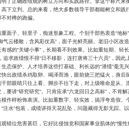
指明了正确政绩观的树立方向和实践路径。拿这个标尺来
、高下立判。总的来看，绝大多数领导干部都能树立和践
卯不对榫的跑偏。
如重面子、轻里子，痴迷形象工程。个别干部热衷造“地标”
“御气云楼敞，含风彩仗高”，面子光鲜亮丽。老旧小区改
天有感的“关键小事”，长期看不到效果。比如重短期、轻
”，追求政绩恨不得“日不移影，连打唐将三十六员”，因
、生态保护、人才培养这些打基础、利长远的“潜绩”毫无兴
求快出政绩杀鸡取卵、竭泽而渔，眼前烧三把猛火，身后
别干部眼睛只往上看、脚步不往下走，对上级唯命是从、溜
皮，屡讲“研究研究”。只肯应承“六龙回日之高标”，不肯
装模作样粉饰表演。比如重数字、轻实效，搞浮夸造假。个
、“注水”包装，成绩讲得天花乱坠，问题藏得无影无踪。
绩观错位危害甚巨，它好比侵蚀党和国家事业肌体的“慢性