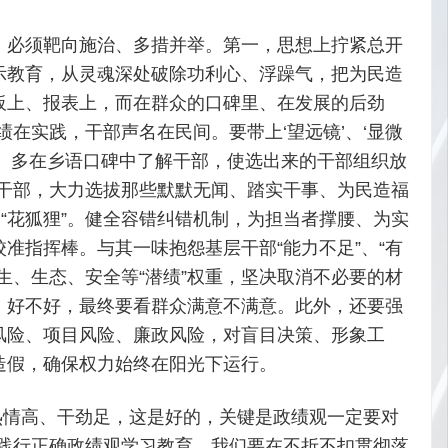
，必须靶向施治、多措并举。第一，思想上拧紧总开
示教育，从灵魂深处破除功利心、浮躁气，把为民造
板上、报表上，而在群众的口碑里、在发展的后劲
在实践，干部声名在民间。要带上‘望远镜’、‘显微
、多在乡语口碑中了解干部，使选出来的干部组织放
用干部，大力选拔那些默默无闻、踏实干事、为民造福
“花狐狸”。健全容错纠错机制，为担当者撑腰、为实
准指挥棒。与其一味抱怨基层干部“能力不足”、“有
生、生态、安全等“潜绩”权重，坚决取消不必要的材
、好不好，最终要看群众满意不满意。此外，还要强
风险、项目风险、廉政风险，对盲目决策、形象工
造假，确保权力始终在阳光下运行。
子热情高、干劲足，这是好的，关键是政绩观一定要对
和践行正确政绩观学习教育，我们要在不折不扣贯彻落