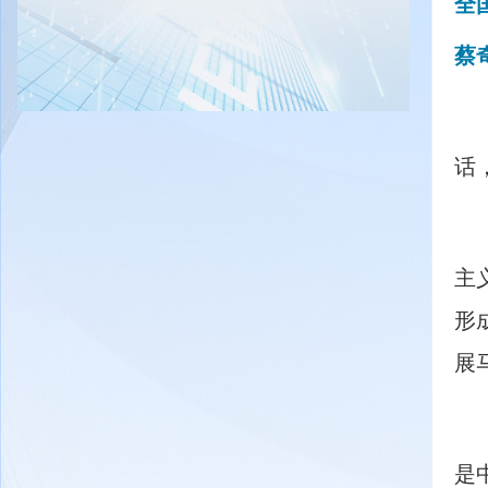
全
蔡
　
话
　
主
形
展
　
是