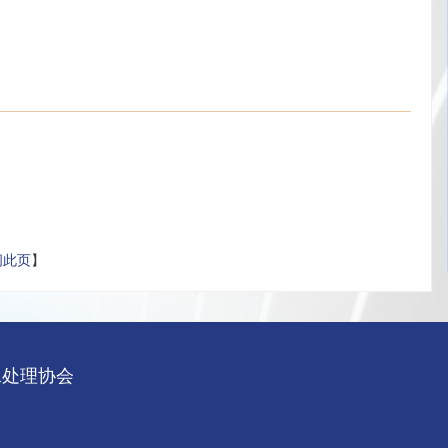
闭此页
】
锅炉水处理协会