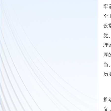
牢
全
设
党
理
厚
当
历
　
推
义