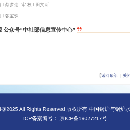
 I 蔡梦达  
审 校 I 田文昕
制
 I 张宝珠
源 公众号“中社部信息宣传中心”
【
返回顶部
|
关
ght@2025 All Rights Reserved 版权所有 中国锅炉与
ICP备案编号：
京ICP备19027217号