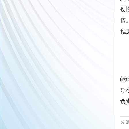
创
传
推
　
　
献
导
负
来 