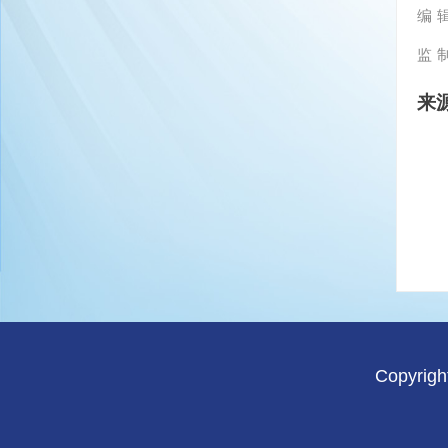
编 辑
监 
来
Copyri